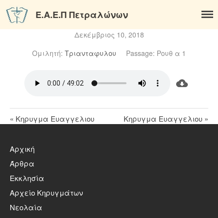
Ε.Α.Ε.Π Πετραλώνων
Αρχική
Δεκέμβριος 10, 2018
Άρθρα
Ομιλητή:
Τριανταφυλου
Passage:
Ρουθ α 1
Η Βασιλεία του Θεού
Εκκλησία
Η ιστορία της εκκλησίας
Τι Πιστεύουμε
« Κηρυγμα Ευαγγελιου
Κηρυγμα Ευαγγελιου »
Το σύμβολο της πίστεως
Φωτογραφίες
Αρχική
Αρχείο Κηρυγμάτων
Άρθρα
Νεολαία
Εκκλησία
Σύνδεσμοι
Αρχείο Κηρυγμάτων
Επικοινωνία
Νεολαία